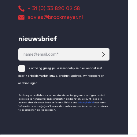
+ 31 (0) 33 820 02 58
advies@brockmeyer.nl
nieuwsbrief
Ik ontvang graag jullie maandelijkse nieuwsbrief met
daarin arbeidsmarktnieuws, product updates, whitepapers en
aanbiedingen.
Brockmeyer heeft de door jou verstrekte contactgegevens nodig om contact
met je op te nemen over onze producten en diensten. Je kunt je op elk
moment afmelden voor deze berichten. Bekijk ons
privacybeleid
voor meer
informatie over hoe je je af kan melden en hoe we ons inzetten om je privacy
te beschermen en respecteren.