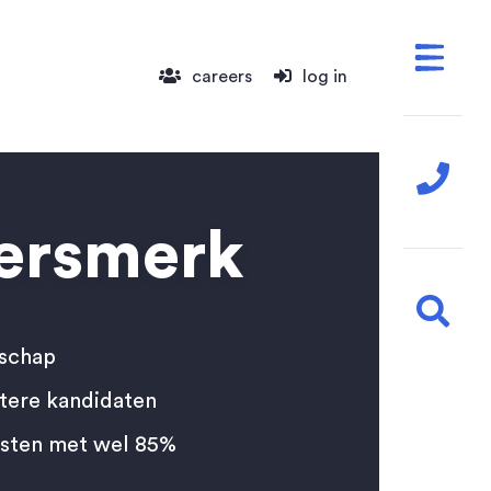
careers
log in
ersmerk
rschap
etere kandidaten
osten met wel 85%