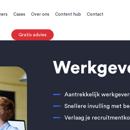
ners
Cases
Over ons
Content hub
Contact
Gratis advies
Werkgev
Aantrekkelijk werkgeve
Snellere invulling met b
Verlaag je recruitmentk