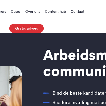
ners
Cases
Over ons
Content hub
Contact
Gratis advies
Arbeidsm
communi
Bind de beste kandidaten
Snellere invulling met b