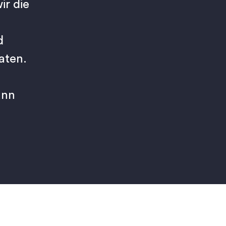
ir die
d
aten.
ann