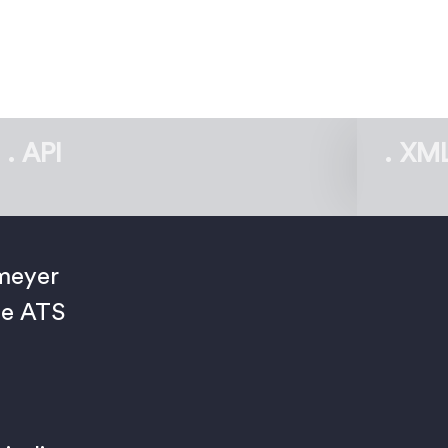
API
XM
meyer
de ATS