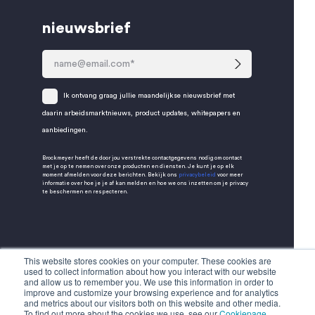
nieuwsbrief
Ik ontvang graag jullie maandelijkse nieuwsbrief met
daarin arbeidsmarktnieuws, product updates, whitepapers en
aanbiedingen.
Brockmeyer heeft de door jou verstrekte contactgegevens nodig om contact
met je op te nemen over onze producten en diensten. Je kunt je op elk
moment afmelden voor deze berichten. Bekijk ons
privacybeleid
voor meer
informatie over hoe je je af kan melden en hoe we ons inzetten om je privacy
te beschermen en respecteren.
This website stores cookies on your computer. These cookies are
used to collect information about how you interact with our website
and allow us to remember you. We use this information in order to
improve and customize your browsing experience and for analytics
and metrics about our visitors both on this website and other media.
To find out more about the cookies we use, see our
Cookiepage