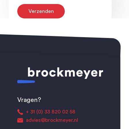
Vragen?
+ 31 (0) 33 820 02 58
advies@brockmeyer.nl